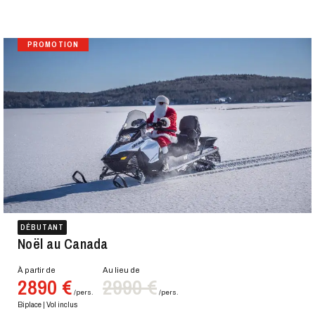
6 NU
7 NU
PROMOTION
8 NU
DÉBUTANT
Noël au Canada
À partir de
Au lieu de
2890 €
2990 €
/pers.
/pers.
Biplace | Vol inclus