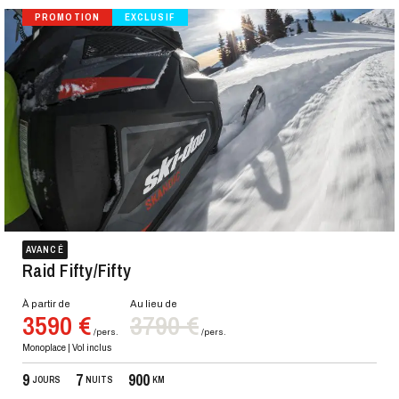
PROMOTION
EXCLUSIF
AVANCÉ
Raid Fifty/Fifty
À partir de
Au lieu de
3590 €
3790 €
/pers.
/pers.
Monoplace | Vol inclus
9
7
900
JOURS
NUITS
KM