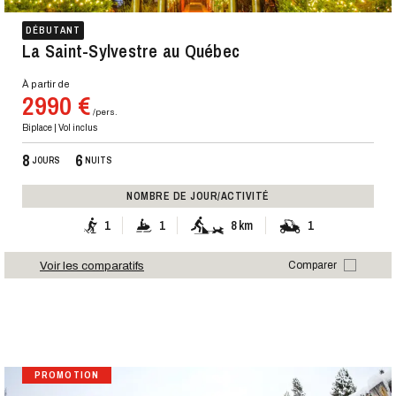
DÉBUTANT
La Saint-Sylvestre au Québec
À partir de
2990 €
/pers.
Biplace | Vol inclus
8
6
JOURS
NUITS
NOMBRE DE JOUR/ACTIVITÉ
1
1
8 km
1
Voir les comparatifs
Comparer
PROMOTION