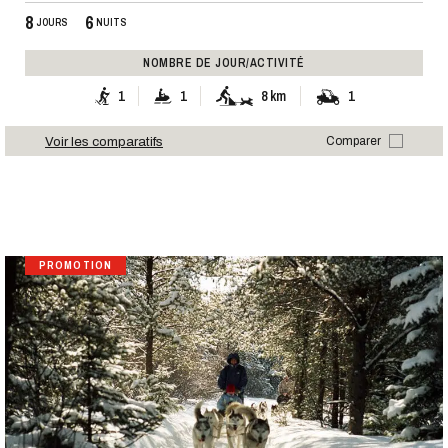
8
6
JOURS
NUITS
NOMBRE DE JOUR/ACTIVITÉ
1
1
8 km
1
Voir les comparatifs
Comparer
PROMOTION