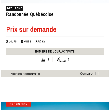
DÉBUTANT
Randonnée Québécoise
Prix sur demande
8
6
350
JOURS
NUITS
KM
NOMBRE DE JOUR/ACTIVITÉ
3
2
Voir les comparatifs
Comparer
PROMOTION