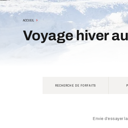
ACCUEIL
Voyage hiver a
RECHERCHE DE FORFAITS
DÉC
JANV
FÉVR
3 NU
Envie d’essayer l
MAR
4 NU