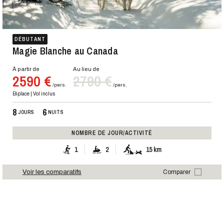
DÉBUTANT
Magie Blanche au Canada
À partir de
Au lieu de
2590 €
2790 €
/pers.
/pers.
Biplace | Vol inclus
8
6
JOURS
NUITS
NOMBRE DE JOUR/ACTIVITÉ
1
2
15 km
Voir les comparatifs
Comparer