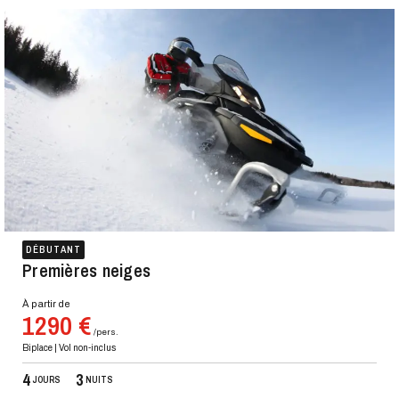
DÉBUTANT
Premières neiges
À partir de
1290 €
/pers.
Biplace | Vol non-inclus
4
3
JOURS
NUITS