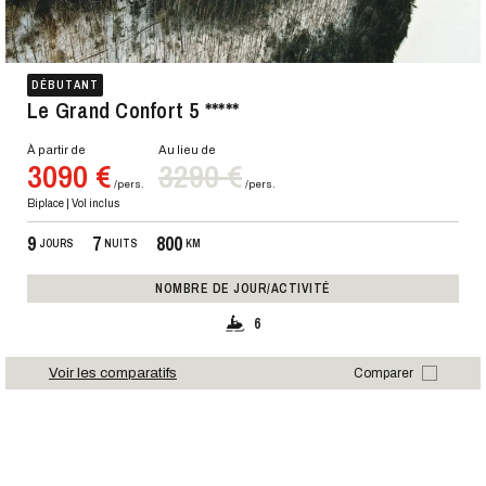
DÉBUTANT
Le Grand Confort 5 *****
À partir de
Au lieu de
3090 €
3290 €
/pers.
/pers.
Biplace | Vol inclus
9
7
800
JOURS
NUITS
KM
NOMBRE DE JOUR/ACTIVITÉ
6
Voir les comparatifs
Comparer