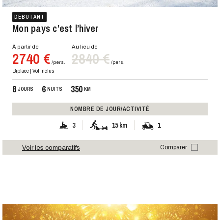
DÉBUTANT
Mon pays c’est l’hiver
À partir de
Au lieu de
2740 €
2840 €
/pers.
/pers.
Biplace | Vol inclus
8
6
350
JOURS
NUITS
KM
NOMBRE DE JOUR/ACTIVITÉ
3
15 km
1
Voir les comparatifs
Comparer