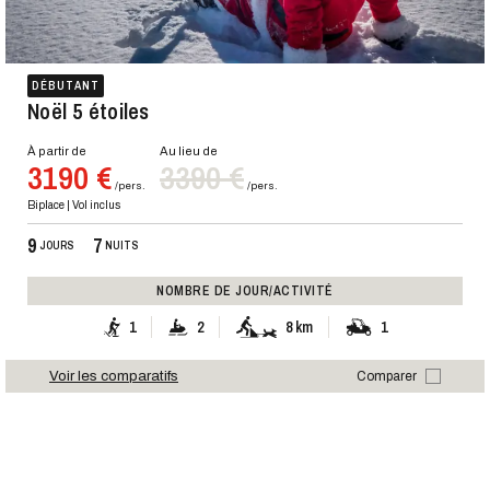
DÉBUTANT
Noël 5 étoiles
À partir de
Au lieu de
3190 €
3390 €
/pers.
/pers.
Biplace | Vol inclus
9
7
JOURS
NUITS
NOMBRE DE JOUR/ACTIVITÉ
1
2
8 km
1
Voir les comparatifs
Comparer