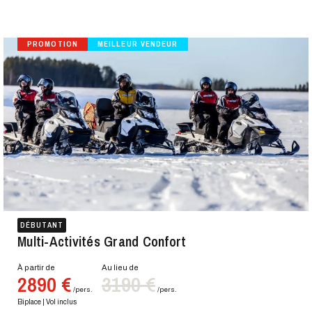
2500 À 2999€
ITS
800 À 999 KM
TR
30000€ ET PLUS
ITS
1000 KM ET PLUS
BU
PROMOTION
MEILLEUR VENDEUR
ITS
DÉBUTANT
Multi-Activités Grand Confort
À partir de
Au lieu de
2890 €
3190 €
/pers.
/pers.
Biplace | Vol inclus