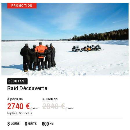
PROMOTION
DÉBUTANT
Raid Découverte
À partir de
Au lieu de
2740 €
2840 €
/pers.
/pers.
Biplace | Vol inclus
8
6
600
JOURS
NUITS
KM