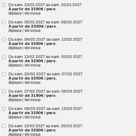
Extension Québec – Montréal
Extension Québec – Montréal
Du sam. 16/01 2027 au sam. 23/01 2027
Du dim. 17/01 2027 au sam. 23/01 2027
Du sam. 23/01 2027 au sam. 30/01 2027
À partir de 659 € /pers.
À partir de 659 € /pers.
À partir de 3090€ / pers.
À partir de 2690€ / pers.
À partir de 3290€ / pers.
Biplace | Vol inclus
Biplace | Vol inclus
Biplace | Vol inclus
Du sam. 23/01 2027 au sam. 30/01 2027
Du dim. 24/01 2027 au sam. 30/01 2027
Du sam. 30/01 2027 au sam. 06/02 2027
À partir de 3190€ / pers.
À partir de 2790€ / pers.
À partir de 3390€ / pers.
Biplace | Vol inclus
Biplace | Vol inclus
Biplace | Vol inclus
Du sam. 30/01 2027 au sam. 06/02 2027
Du dim. 31/01 2027 au sam. 06/02 2027
Du sam. 06/02 2027 au sam. 13/02 2027
À partir de 3190€ / pers.
À partir de 2790€ / pers.
À partir de 3290€ / pers.
Biplace | Vol inclus
Biplace | Vol inclus
Biplace | Vol inclus
Du sam. 13/02 2027 au sam. 20/02 2027
Du dim. 07/02 2027 au sam. 13/02 2027
Du sam. 13/02 2027 au sam. 20/02 2027
À partir de 3190€ / pers.
À partir de 2790€ / pers.
À partir de 3290€ / pers.
Biplace | Vol inclus
Biplace | Vol inclus
Biplace | Vol inclus
Du sam. 20/02 2027 au sam. 27/02 2027
Du dim. 14/02 2027 au sam. 20/02 2027
Du sam. 20/02 2027 au sam. 27/02 2027
À partir de 3190€ / pers.
À partir de 2790€ / pers.
À partir de 3290€ / pers.
Biplace | Vol inclus
Biplace | Vol inclus
Biplace | Vol inclus
Du sam. 27/02 2027 au sam. 06/03 2027
Du dim. 21/02 2027 au sam. 27/02 2027
Du sam. 27/02 2027 au sam. 06/03 2027
À partir de 3190€ / pers.
À partir de 2790€ / pers.
À partir de 3190€ / pers.
Biplace | Vol inclus
Biplace | Vol inclus
Biplace | Vol inclus
Du sam. 06/03 2027 au sam. 13/03 2027
Du dim. 28/02 2027 au sam. 06/03 2027
Du sam. 06/03 2027 au sam. 13/03 2027
À partir de 3090€ / pers.
À partir de 2790€ / pers.
À partir de 3290€ / pers.
Biplace | Vol inclus
Biplace | Vol inclus
Biplace | Vol inclus
Du sam. 13/03 2027 au sam. 20/03 2027
Du dim. 07/03 2027 au sam. 13/03 2027
Du sam. 13/03 2027 au sam. 20/03 2027
À partir de 3190€ / pers.
À partir de 2690€ / pers.
À partir de 3290€ / pers.
Biplace | Vol inclus
Biplace | Vol inclus
Biplace | Vol inclus